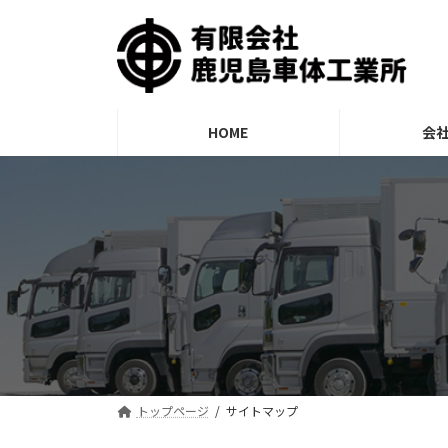
コ
ナ
ン
ビ
テ
ゲ
ン
ー
ツ
シ
へ
ョ
HOME
会
ス
ン
キ
に
ッ
移
プ
動
トップページ
サイトマップ